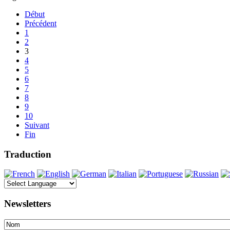
Début
Précédent
1
2
3
4
5
6
7
8
9
10
Suivant
Fin
Traduction
Newsletters