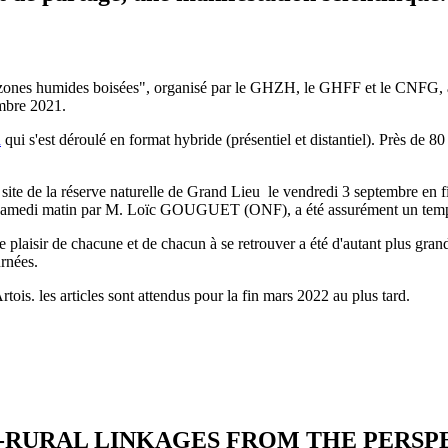
s zones humides boisées", organisé par le GHZH, le GHFF et le CNFG, av
mbre 2021.
n
qui s'est déroulé en format hybride (présentiel et distantiel). Près de 8
ux site de la réserve naturelle de Grand Lieu le vendredi 3 septembre e
u samedi matin par M. Loïc GOUGUET (ONF), a été assurément un temps
e plaisir de chacune et de chacun à se retrouver a été d'autant plus gran
rnées.
tois. les articles sont attendus pour la fin mars 2022 au plus tard.
-RURAL LINKAGES FROM THE PERSP