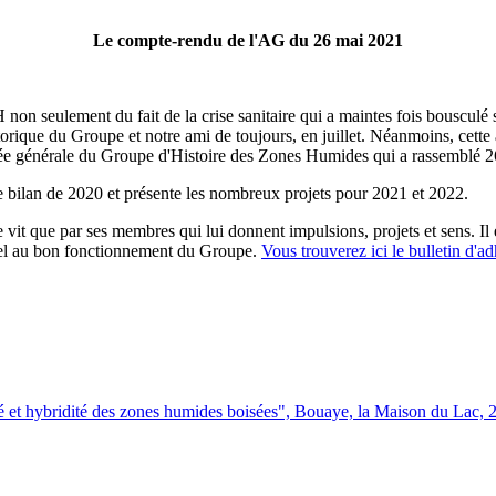
Le compte-rendu de l'AG du 26 mai 2021
lement du fait de la crise sanitaire qui a maintes fois bousculé ses
torique du Groupe et notre ami de toujours, en juillet. Néanmoins, cette a
blée générale du Groupe d'Histoire des Zones Humides qui a rassemblé 2
e bilan de 2020 et présente les nombreux projets pour 2021 et 2022.
 vit que par ses membres qui lui donnent impulsions, projets et sens. 
iel au bon fonctionnement du Groupe.
Vous trouverez ici le bulletin d'a
ité et hybridité des zones humides boisées", Bouaye, la Maison du Lac,