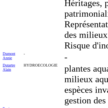
Héritages, 
patrimonial
Représentat
des milieux
Risque d'in
Dumont
-
-
Annie
Dutartre
HYDROECOLOGIE
plantes aqu
Alain
milieux aqu
espèces inv
gestion des