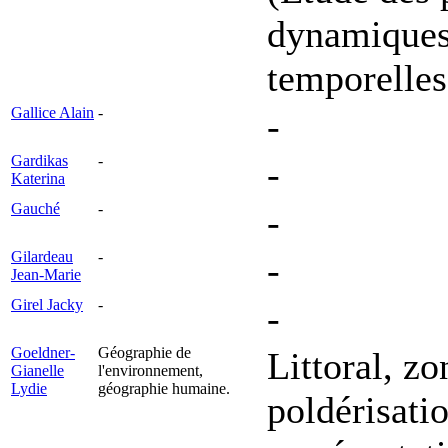
dynamiques 
temporelles
Gallice Alain
-
-
Gardikas
-
-
Katerina
Gauché
-
-
Gilardeau
-
-
Jean-Marie
Girel Jacky
-
-
Goeldner-
Géographie de
Littoral, z
Gianelle
l'environnement,
Lydie
géographie humaine.
poldérisati