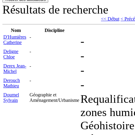
Résultats de recherche
<< Début
< Précé
Nom
Discipline
D'Humières
-
-
Catherine
Deligne
-
-
Chloe
Derex Jean-
-
-
Michel
Derouch
-
-
Mathieu
Dournel
Géographie et
Requalifica
Sylvain
Aménagement/Urbanisme
zones humid
Géohistoire