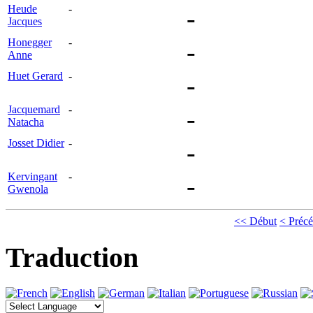
Heude
-
-
Jacques
Honegger
-
-
Anne
Huet Gerard
-
-
Jacquemard
-
-
Natacha
Josset Didier
-
-
Kervingant
-
-
Gwenola
<< Début
< Précé
Traduction