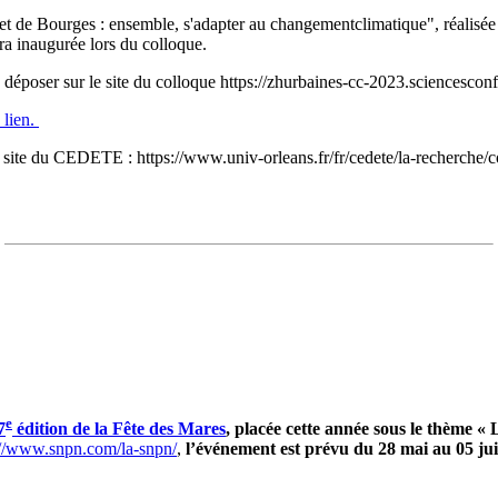
 de Bourges : ensemble, s'adapter au changementclimatique", réalisée e
 inaugurée lors du colloque.
à déposer sur le site du colloque https://zhurbaines-cc-2023.sciencesconf
 lien.
 le site du CEDETE : https://www.univ-orleans.fr/fr/cedete/la-recherche/c
e
7
édition de la Fête des Mares
, placée cette année sous le thème «
://www.snpn.com/la-snpn/
,
l’événement est prévu du 28 mai au 05 ju