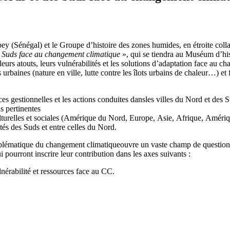
y (Sénégal) et le Groupe d’histoire des zones humides, en étroite col
de Suds face au changement climatique
», qui se tiendra au Muséum d’his
 leurs atouts, leurs vulnérabilités et les solutions d’adaptation face au
urbaines (nature en ville, lutte contre les îlots urbains de chaleur…) et
es gestionnelles et les actions conduites dansles villes du Nord et des S
us pertinentes
culturelles et sociales (Amérique du Nord, Europe, Asie, Afrique, Amériqu
ités des Suds et entre celles du Nord.
 problématique du changement climatiqueouvre un vaste champ de questio
pourront inscrire leur contribution dans les axes suivants :
rabilité et ressources face au CC.