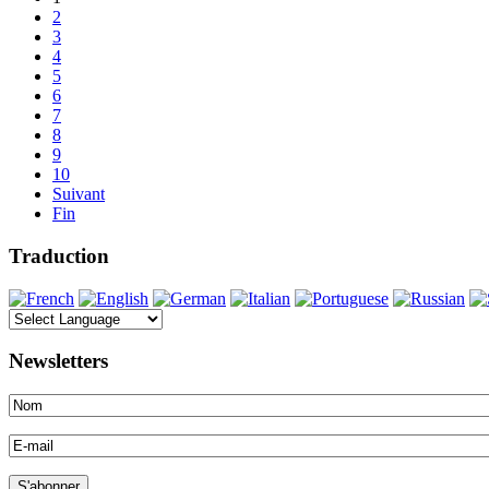
2
3
4
5
6
7
8
9
10
Suivant
Fin
Traduction
Newsletters