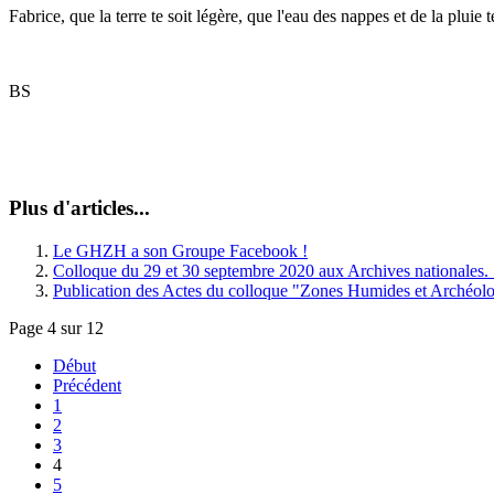
Fabrice, que la terre te soit légère, que l'eau des nappes et de la pluie t
BS
Plus d'articles...
Le GHZH a son Groupe Facebook !
Colloque du 29 et 30 septembre 2020 aux Archives nationales. "D
Publication des Actes du colloque "Zones Humides et Archéol
Page 4 sur 12
Début
Précédent
1
2
3
4
5