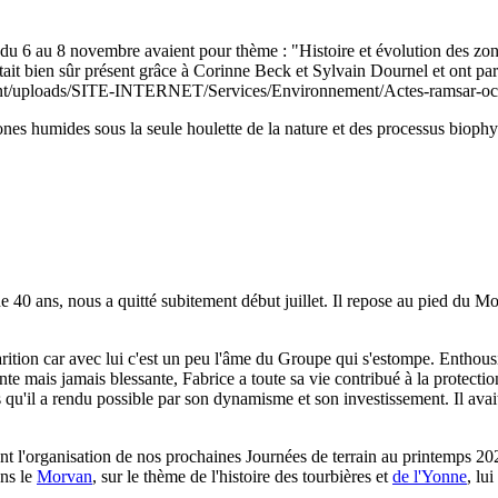
6 au 8 novembre avaient pour thème : "Histoire et évolution des zones
tait bien sûr présent grâce à Corinne Beck et Sylvain Dournel et ont par
ontent/uploads/SITE-INTERNET/Services/Environnement/Actes-ramsar-o
s humides sous la seule houlette de la nature et des processus biophys
 40 ans, nous a quitté subitement début juillet. Il repose au pied du 
tion car avec lui c'est un peu l'âme du Groupe qui s'estompe. Enthousias
e mais jamais blessante, Fabrice a toute sa vie contribué à la protectio
ties qu'il a rendu possible par son dynamisme et son investissement. Il a
t l'organisation de nos prochaines Journées de terrain au printemps 20
ans le
Morvan
, sur le thème de l'histoire des tourbières et
de l'Yonne
, lu