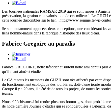
Les Journées nationales RAMSAR 2019 qui se sont tenues à Amiens du 
préservation, la gestion et la valorisation de ces milieux". Le GHZH é
cette journée disponibles sur le lien : https://www.somme.fr/wp-c
Se sont notamment opposées deux conceptions, une considérant les zone
liens homme-nature dans la fabrique historique des lieux d'eau.
Fabrice Grégoire au paradis
Fabrice GREGOIRE, notre trésorier et surtout notre ami depuis plus de
qu'il a tant aimé et étudié.
Le CA et tous les membres du GHZH sont très affectés par cette dispari
du fonctionnement écologique des tourbières, doté d'une ironie mordant
Groupe il y a 20 ans, il a été de de tous les projets, de toutes les sor
jeunes.
Nous réfléchissons à lui rendre plusieurs hommages, dont probablemen
de notre dernière Journée d'études qui se sont déroulées à Bibracte, d