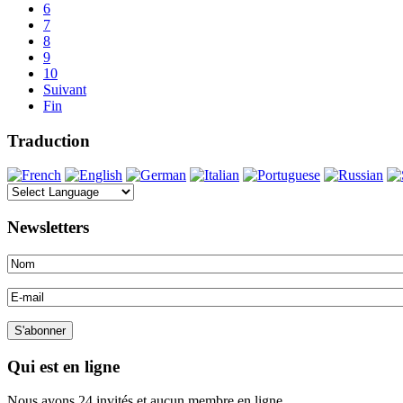
6
7
8
9
10
Suivant
Fin
Traduction
Newsletters
Qui est en ligne
Nous avons 24 invités et aucun membre en ligne