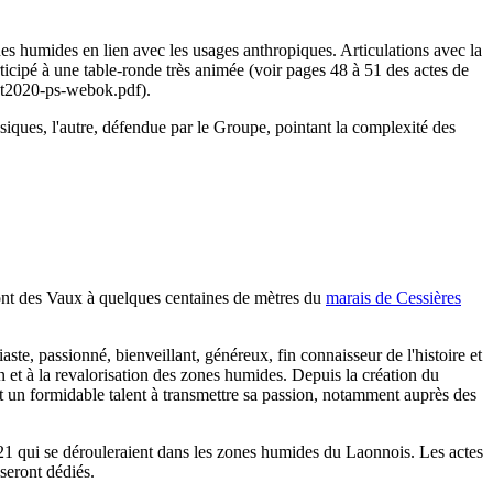
 humides en lien avec les usages anthropiques. Articulations avec la
ticipé à une table-ronde très animée (voir pages 48 à 51 des actes de
ct2020-ps-webok.pdf).
iques, l'autre, défendue par le Groupe, pointant la complexité des
Mont des Vaux à quelques centaines de mètres du
marais de Cessières
te, passionné, bienveillant, généreux, fin connaisseur de l'histoire et
n et à la revalorisation des zones humides. Depuis la création du
vait un formidable talent à transmettre sa passion, notamment auprès des
21 qui se dérouleraient dans les zones humides du Laonnois. Les actes
i seront dédiés.